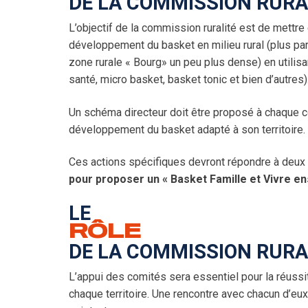
DE LA COMMISSION RURA
Bulletins officie
Assemblée Gén
Basket Santé
Finales régiona
Partenaires
L’objectif de la commission ruralité est de mettre
Procès-Verbau
Camps AuRA
3×3
Engagements
Charte graphiqu
développement du basket en milieu rural (plus par
zone rurale « Bourg» un peu plus dense) en utili
Comité directeu
Commissions
Camps Arbitres
Démarche club
Brûlages
santé, micro basket, basket tonic et bien d’autres)
Bureau directeu
Sportive
Coupe Territoria
Basket Féminin
Discipline
Un schéma directeur doit être proposé à chaque c
développement du basket adapté à son territoire.
Dossiers discip
Technique
Challenge Benja
Micro Basket
Assemblées Gé
C.R.O.
Finales régiona
Ruralité
Ces actions spécifiques devront répondre à deux
pour proposer un « Basket Famille et Vivre e
Surclassement
Médicale
Masters AuRA 
Formation joueu
LE
Miss Match
Formation entra
RÔLE
DE LA COMMISSION RURA
Stage Basket S
Formation dirig
L’appui des comités sera essentiel pour la réussi
Tournoi Inter-C
chaque territoire. Une rencontre avec chacun d’eu