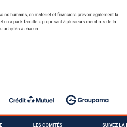
iles
ones U13
ns humains, en matériel et financiers prévoir également la
el un « pack famille » proposant à plusieurs membres de la
ecteurs U14
s adaptés à chacun.
ôles U15
s Pôles
ian Jallon
E
LES COMITÉS
SUIVEZ LA 