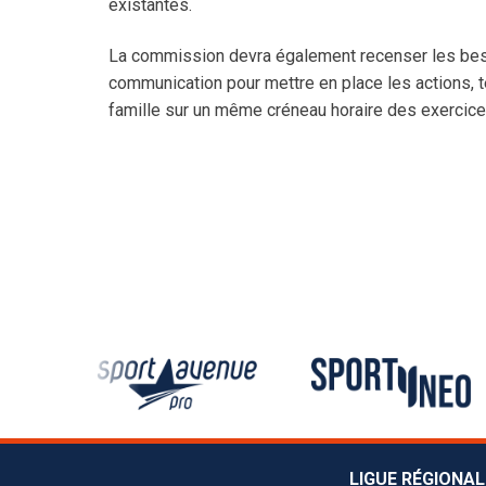
Tournoi des Éto
existantes.
Tournoi Inter-Z
La commission devra également recenser les besoi
communication pour mettre en place les actions, t
Tournoi Inter-S
famille sur un même créneau horaire des exercice
Tournoi Inter-P
Tournoi 3×3 de
Académie Christ
LIGUE RÉGIONAL