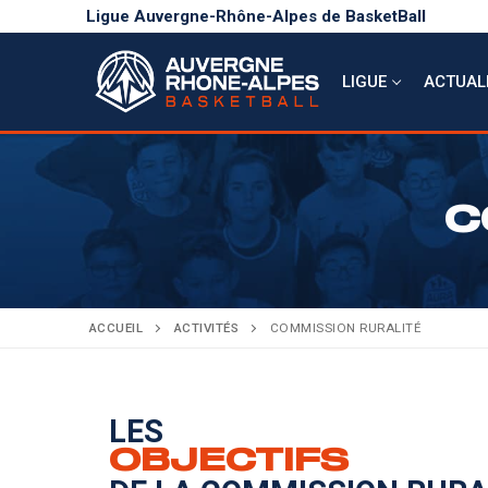
Ligue Auvergne-Rhône-Alpes de BasketBall
LIGUE
ACTUAL
C
LIGUE
Présentation
ACTUALITÉS
COMPÉTITIONS
Bureau directeu
ACCUEIL
ACTIVITÉS
COMMISSION RURALITÉ
Calendrier sport
ACTIVITÉS
Comité directeu
Évènements
DOCUMENTATION
Règlements
Carrière
LES
OBJECTIFS
Secrétariat & co
ANNONCES
AuRA en rose
Basket Citoyen
Coupe territoria
Budget & chiffr