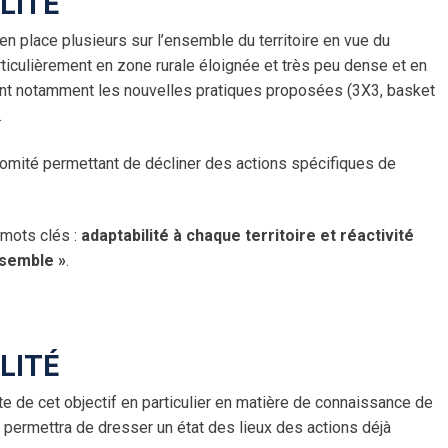
LITÉ
ls
érale
les
 en place plusieurs sur l’ensemble du territoire en vue du
x
e
ticulièrement en zone rurale éloignée et très peu dense et en
sant notamment les nouvelles pratiques proposées (3X3, basket
r
s
.
r
le
omité permettant de décliner des actions spécifiques de
linaires
min(e)s
nérales
les
 mots clés :
adaptabilité à chaque territoire et réactivité
nsemble »
.
s
3×3
r (Pôle Espoirs)
îneur
LITÉ
anté
eant
te de cet objectif en particulier en matière de connaissance de
omités U13
x permettra de dresser un état des lieux des actions déjà